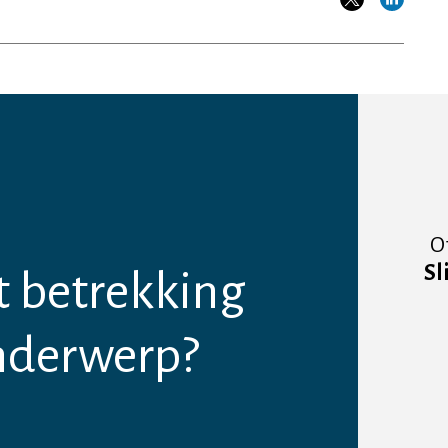
O
Sl
t betrekking
nderwerp?