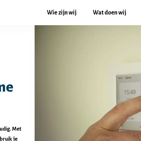
Wie zijn wij
Wat doen wij
me
udig. Met
bruik je