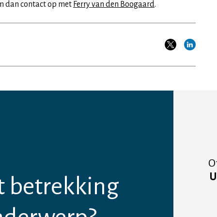
 dan contact op met
Ferry van den Boogaard
.
O
U
t betrekking