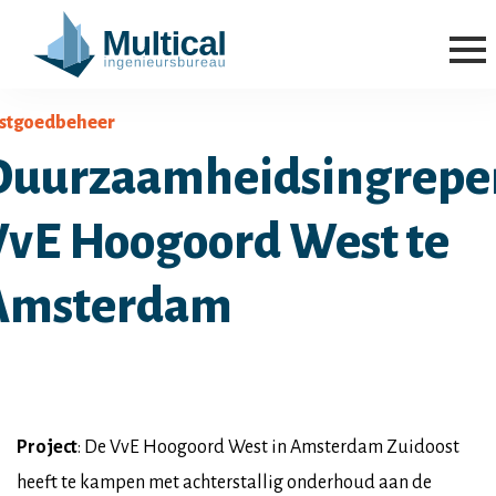
stgoedbeheer
Duurzaamheidsingrepe
VvE Hoogoord West te
Amsterdam
Project
: De VvE Hoogoord West in Amsterdam Zuidoost
heeft te kampen met achterstallig onderhoud aan de